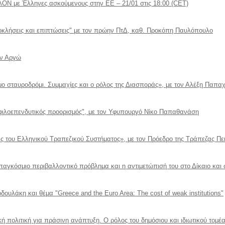
Ν με Έλληνες ασκούμενους στην ΕΕ – 21/01 στις 18:00 (CET)
ροκλήσεις και επιπτώσεις" με τον πρώην ΠτΔ, καθ. Προκόπη Παυλόπουλο
ων Αργώ
μο σταυροδρόμι. Συμμαχίες και ο ρόλος της Διασποράς», με τον Αλέξη Παπα
φιλοεπενδυτικός προορισμός", με τον Υφυπουργό Νίκο Παπαθανάση
ές του Ελληνικού Τραπεζικού Συστήματος», με τον Πρόεδρο της Τράπεζας Πε
 παγκόσμιο περιβαλλοντικό πρόβλημα και η αντιμετώπισή του στο Δίκαιο κα
δουλάκη και θέμα "Greece and the Euro Area: The cost of weak institutions"
κή πολιτική για πράσινη ανάπτυξη. Ο ρόλος του δημόσιου και ιδιωτικού τομ