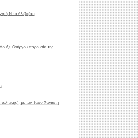
ητή Νίκο Αλιβιζάτο
 Λουξεμβούργου παρουσία της
ο
 πολιτικής", με τον Τάσο Χανιώτη