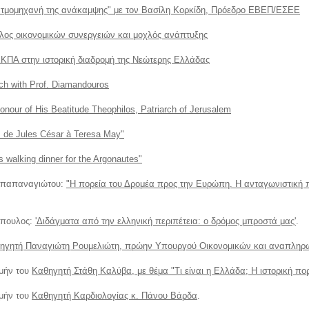
ατμομηχανή της ανάκαμψης" με τον Βασίλη Κορκίδη, Πρόεδρο ΕΒΕΠ/ΕΣΕΕ
λος οικονομικών συνεργειών και μοχλός ανάπτυξης
ΕΚΠΑ στην ιστορική διαδρομή της Νεώτερης Ελλάδας
ch with Prof. Diamandouros
onour of His Beatitude Theophilos, Patriarch of Jerusalem
n: de Jules César à Teresa May"
 walking dinner for the Argonautes"
απαπαναγιώτου:
"Η πορεία του Δρομέα προς την Ευρώπη. Η ανταγωνιστική 
όπουλος:
'Διδάγματα από την ελληνική περιπέτεια: ο δρόμος μπροστά μας'
.
ηγητή Παναγιώτη Ρουμελιώτη, πρώην Υπουργού Οικονομικών και αναπληρωτ
ιμήν του
Καθηγητή Στάθη Καλύβα, με θέμα "Τι είναι η Ελλάδα; Η ιστορική πο
ιμήν του
Καθηγητή Καρδιολογίας κ. Πάνου Βάρδα
.