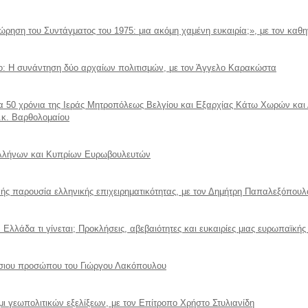
ρηση του Συντάγματος του 1975: μια ακόμη χαμένη ευκαιρία;», με τον καθηγ
co: Η συνάντηση δύο αρχαίων πολιτισμών, με τον Άγγελο Καρακώστα
τα 50 χρόνια της Ιεράς Μητροπόλεως Βελγίου και Εξαρχίας Κάτω Χωρών και
.κ. Βαρθολομαίου
Ελλήνων και Κυπρίων Ευρωβουλευτών
θνής παρουσία ελληνικής επιχειρηματικότητας, με τον Δημήτρη Παπαλεξόπουλ
 Ελλάδα τι γίνεται; Προκλήσεις, αβεβαιότητες και ευκαιρίες μιας ευρωπαϊκής
όσιου προσώπου του Γιώργου Λακόπουλου
ι γεωπολιτικών εξελίξεων, με τον Επίτροπο Χρήστο Στυλιανίδη