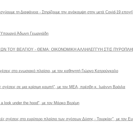
σχύουμε τη Διαφάνεια - Στηρίζουμε την ανάκαμψη στην μετά Covid-19 εποχή",
ον Υπουργό Άδωνη Γεωργιάδη
ΕΩΝ ΤΟΥ ΒΕΛΓΙΟΥ - ΘΕΜΑ: ΟΙΚΟΝΟΜΙΚΗ ΑΛΛΗΛΕΓΓΥΗ ΣΤΙΣ ΠΥΡΟΠΛ
σχέσεις στο ενωσιακό πλαίσιο, με τον καθηγητή Γιώργο Κατρούγκαλο
ς σχέσεις σε μια κρίσιμη καμπή", με τον ΜΕΑ, πρέσβη κ. Ιωάννη Βράιλα
 a look under the hood", με τον Μάρκο Βερέμη
κές σχέσεις στο ευρύτερο πλαίσιο των σχέσεων Δύσης - Τουρκίας", με τον Ε