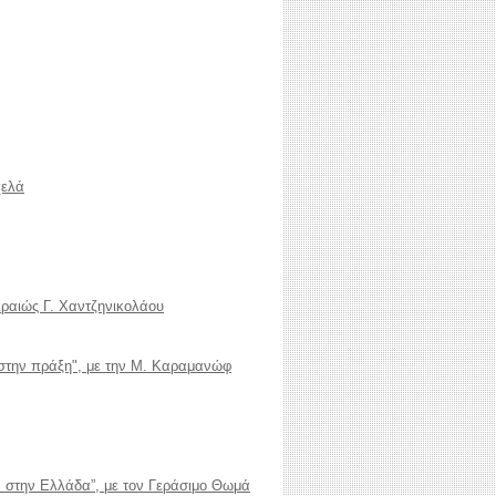
χελά
ιραιώς Γ. Χαντζηνικολάου
ι στην πράξη", με την Μ. Καραμανώφ
έα στην Ελλάδα”, με τον Γεράσιμο Θωμά