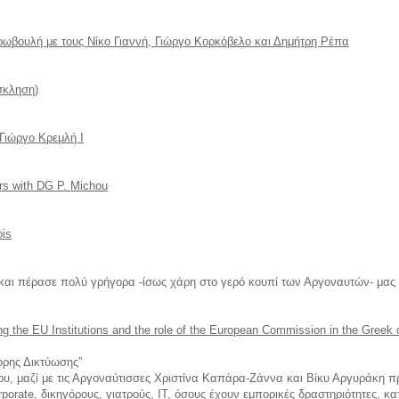
υρωβουλή με τους Νίκο Γιαννή, Γιώργο Κορκόβελο και Δημήτρη Ρέπα
σκληση)
 Γιώργο Κρεμλή I
rs with DG P. Michou
ois
 και πέρασε πολύ γρήγορα -ίσως χάρη στο γερό κουπί των Αργοναυτών- μας
ng the EU Institutions and the role of the European Commission in the Greek
ρης Δικτύωσης”
, μαζί με τις Αργοναύτισσες Χριστίνα Καπάρα-Ζάννα και Βίκυ Αργυράκη π
rporate, δικηγόρους, γιατρούς, ΙΤ, όσους έχουν εμπορικές δραστηριότητες, κ