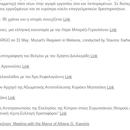
 συμμετοχή τόσο νέων στην αγορά εργασίας όσο και πεπειραμένων. Σε δεύτερ
ους εργαζομένων και σε ευρύτερο κύκλο επαγγελματικών δραστηριοτήτων.
 85 χρόνια και η ιστορία συνεχίζεται
Link
ειες, μια ελληνική καινοτομία με την Λάρα Μπαράζι-Γερουλάνου
Link
ARGO on 31 May: Mozart's Requiem in Meteora, conducted by Stavros Xarhakos
υπτογράφηση του Βελγίου με τον Χρήστο Δουλκερίδη
Link
ς Αργοναύτες
Link
 ελαιολάδου με τον Άρη Κεφαλογιάννη
Link
ον Αρχηγό της Αξιωματικής Αντιπολίτευσης Κυριάκο Μητσοτάκη
Link
τζάκη
Link
 Αντιπροσωπείας της Εκκλησίας της Κύπρου στους Ευρωπαϊκούς Θεσμούς κ
ιανική τέχνη-Συλλογή Χριστοφόρου”
Link
ληση: Meeting with the Mayor of Athens G. Kaminis