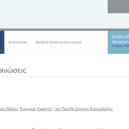
20 Μαΐου 20
Νοημοσύνη,
Εκδηλώσεις
Βραβεία Ελλήνων Εξωτερικού
Τετάρτη, Μάι
ινώσεις
ου βιβλίου “Εικονικός Εφιάλτης” του Πρέσβη Διονύση Καλαμβρέζου