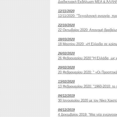
Διαδικτυακή Εκδήλωση ΜΕΑ & ΆΛΛΗΛΟ
12/11/2020
12/11/2020: "Τεχνολογική ανεργία, π
22/10/2020
22 Οκτωβρίου 2020: Απονομή βραβεί
18/03/2020
18 Μαρτίου 2020: «Η Ελλαδα σε κρίσι
26/02/2020
26 Φεβρουαρίου 2020¨"Η Ελλάδα, ως 
20/02/2020
20 Φεβρουαρίου 2020: " «Οι Προοπτικ
13/02/2020
13 Φεβρουαρίου 2020: "1960-2010: το
04/12/2019
30 Ιανουαρίου 2020 με τον Νίκο Χριστο
04/12/2019
4 Δεκεμβρίου 2019: “Μια νέα ενεργεια