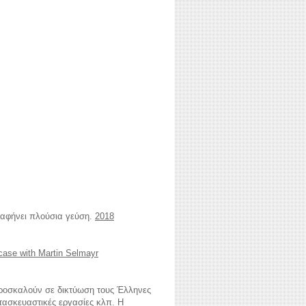
 αφήνει πλούσια γεύση.
2018
 case with Martin Selmayr
ροσκαλούν σε δικτύωση τους Έλληνες
ατασκευαστικές εργασίες κλπ. Η