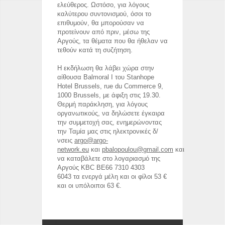
ελεύθερος. Ωστόσο, για λόγους
καλύτερου συντονισμού, όσοι το
επιθυμούν, θα μπορούσαν να
προτείνουν από πριν, μέσω της
Αργούς, τα θέματα που θα ήθελαν να
τεθούν κατά τη συζήτηση.
Η εκδήλωση θα λάβει χώρα στην
αίθουσα Balmoral I του Stanhope
Hotel Brussels, rue du Commerce 9,
1000 Brussels, με άφιξη στις 19.30.
Θερμή παράκληση, για λόγους
οργανωτικούς, να δηλώσετε έγκαιρα
την συμμετοχή σας, ενημερώνοντας
την Ταμία μας στις ηλεκτρονικές δ/
reddit videos download
coloring pages for kids
νσεις
argo@argo-
horoscope love
network.eu
και
pbalopoulou@gmail.com
και
να καταβάλετε στο λογαριασμό της
Αργούς KBC BE66 7310 4303
6043 τα ενεργά μέλη και οι φίλοι 53 €
και οι υπόλοιποι 63 €.