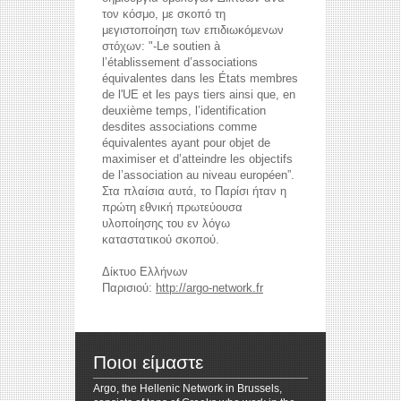
τον κόσμο, με σκοπό τη
μεγιστοποίηση των επιδιωκόμενων
στόχων: "-Le soutien à
l’établissement d’associations
équivalentes dans les États membres
de l'UE et les pays tiers ainsi que, en
deuxième temps, l’identification
desdites associations comme
équivalentes ayant pour objet de
maximiser et d’atteindre les objectifs
de l’association au niveau européen”.
reddit videos download
coloring pages for kids
Στα πλαίσια αυτά, το Παρίσι ήταν η
horoscope love
πρώτη εθνική πρωτεύουσα
υλοποίησης του εν λόγω
καταστατικού σκοπού.
Δίκτυο Ελλήνων
Παρισιού:
http://argo-network.fr
Ποιοι είμαστε
Argo, the Hellenic Network in Brussels,