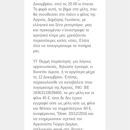
Δεκεμβρίου, από τις 20.00 κι έπειτα.
Τη φορά αυτή, το βήμα στα μέλη, που
θα συνοδεύσει στο πιάνο ο φίλος της
Αργούς, Δημήτρης Γιωτάκος, με
ελληνικό και ξένο ρεπερτόριο, μιας
και προκειμένου ν’αναστραφεί το
αρνητικό κλίμα μας χρειάζονται
περισσότερες καλές νότες. Ελάτε
όλοι να τσουγκρίσουμε τα ποτήρια
μας.
ΥΓ Θερμή παράκληση: για λόγους
οργανωτικούς, δηλώστε έγκαιρα, ει
δυνατόν άμεσα, ή το αργότερο μέχρι
τις 12 Δεκεμβρίου. Επίσης,
παρακαλείσθε να καταβάλετε στον
λογαριασμό της Αργούς, ING: BE
18363133639465, τα μεν μέλη και οι
φίλοι 45 €, όσοι δε δεν έχουν
εγγραφεί ούτε ως μέλη ούτε ως φίλοι
reddit videos download
coloring pages for kids
και θέλουν να συμμετάσχουν 60 €,
horoscope love
αναφέροντας “Diner, 20/12/2016 και
να ενημερώσουν σχετικά τον
Αργοναύτη Γιώργο Δαμίγο,
στέλνοντάς email στις δ/νσεις: