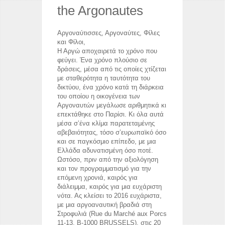
the Argonautes
Αργοναύτισσες, Αργοναύτες, Φίλες
και Φίλοι,
Η Αργώ αποχαιρετά το χρόνο που
φεύγει. Ένα χρόνο πλούσιο σε
δράσεις, μέσα από τις οποίες χτίζεται
με σταθερότητα η ταυτότητα του
δικτύου, ένα χρόνο κατά τη διάρκεια
του οποίου η οικογένεια των
Αργοναυτών μεγάλωσε αριθμητικά κι
επεκτάθηκε στο Παρίσι. Κι όλα αυτά
μέσα σ’ένα κλίμα παρατεταμένης
αβεβαιότητας, τόσο σ’ευρωπαϊκό όσο
και σε παγκόσμιο επίπεδο, με μια
Ελλάδα αδυνατισμένη όσο ποτέ.
Ωστόσο, πριν από την αξιολόγηση
και τον προγραμματισμό για την
επόμενη χρονιά, καιρός για
διάλειμμα, καιρός για μια ευχάριστη
νότα. Ας κλείσει το 2016 ευχάριστα,
με μια αργοαναυτική βραδιά στη
Στροφυλιά (Rue du Marché aux Porcs
11-13, B-1000 BRUSSELS), στις 20