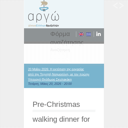
Φόρμα
αναζήτησης
Αναζήτηση
20 Μαΐου 2026: Η εκτόπιση της εργασίας
από την Τεχνητή Νοημοσύνη, με τον πρώην
Υπουργό Θεόδωρο Σκυλακάκη
Τετάρτη, Μάιος 20, 2026 - 20:00
Pre-Christmas
walking dinner for