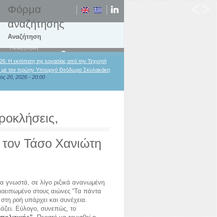
Φόρμα
αναζήτησης
Αναζήτηση
26: Η εκτόπιση της εργασίας από την Τεχνητή
 με τον πρώην Υπουργό Θεόδωρο Σκυλακάκη
ος 20, 2026 - 20:00
Προκλήσεις,
ε τον Τάσο Χανιώτη
α γνωστά, σε λίγο ριζικά ανανωμένη
λιοειπωμένο στους αιώνες “Τα πάντα
τι στη ροή υπάρχει και συνέχεια.
λάζει. Εύλογο, συνεπώς, το