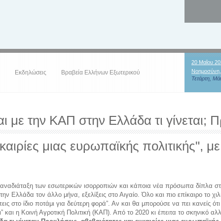
20 Μαΐου 20
Νοημοσύνη,
Εκδηλώσεις
Βραβεία Ελλήνων Εξωτερικού
Τετάρτη, Μάι
αι με την ΚΑΠ στην Ελλάδα τι γίνεται; 
υκαιρίες μιας ευρωπαϊκής πολιτικής", μ
ε αναδιάταξη των εσωτερικών ισορροπιών και κάποια νέα πρόσωπα δίπλα στ
ην Ελλάδα τον άλλο μήνα, εξελίξεις στο Αιγαίο. Όλο και πιο επίκαιρο το χι
μπεις στο ίδιο ποτάμι για δεύτερη φορά”. Αν και θα μπορούσε να πει κανείς ό
” και η Κοινή Αγροτική Πολιτική (ΚΑΠ). Από το 2020 κι έπειτα το σκηνικό αλ