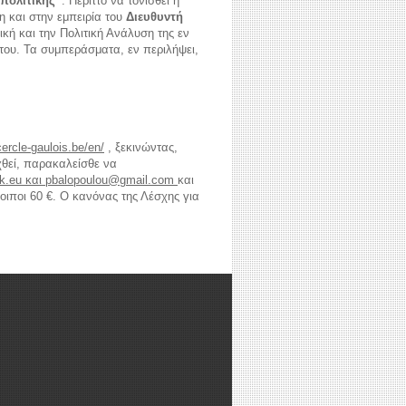
 πολιτικής”
. Περιττό να τονισθεί η
η και στην εμπειρία του
Διευθυντή
ική και την Πολιτική Ανάλυση της εν
ις του. Τα συμπεράσματα, εν περιλήψει,
ercle-gaulois.be/en/
, ξεκινώντας,
χθεί, παρακαλείσθε να
k
.
eu
και
pbalopoulou
@
gmail
.
com
και
οιποι 60 €. Ο κανόνας της Λέσχης για