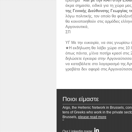
ερώτημα
“Και με την ΚΑΠ στην Ελλάδ
άκρα σημασία, ειδικά για τη χώρα μας
της Γενικής Διεύθυνσης Γεωργίας 
λόγω πολιτικής, τον οποίο θα φιλοξενήσ
θα κοινοποιηθούν στις αρμόδιες ελλ
Αργοναυτικά,
ΣΠ
reddit videos download
coloring pages for 
ΥΓ Με την ευκαιρία, να σας γνωρίσω ό
★Η εκδήλωση θα λάβει χώρα στις 10 Ιου
όπως πάντα, μ’ένα ποτήρι κρασί στις
δηλώσετε έγκαιρα στην Αργοναύτισσα
να καταβάλετε στο λογαριασμό της Αργ
γραβάτα δεν αφορά στις Αργοναύτισσες
Ποιοι είμαστε
Argo, the Hellenic Network in Brussels, cons
tens of Greeks who work in the private secto
Brussels,
please read more
Resizer
Our Linkedin page: