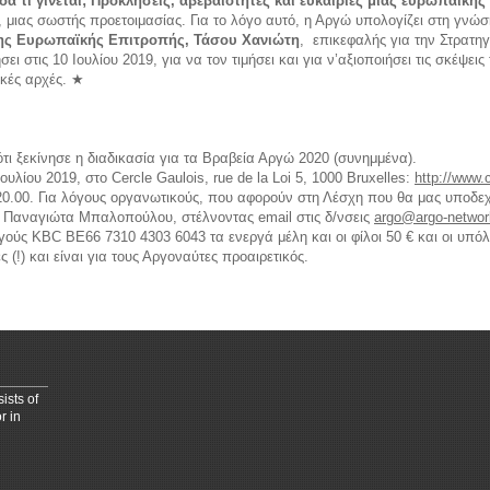
α τι γίνεται; Προκλήσεις, αβεβαιότητες και ευκαιρίες μιας ευρωπαϊκής
, μιας σωστής προετοιμασίας. Για το λόγο αυτό, η Αργώ υπολογίζει στη γνώσ
της Ευρωπαϊκής Επιτροπής, Τάσου Χανιώτη
, επικεφαλής για την Στρατηγ
ει στις 10 Ιουλίου 2019, για να τον τιμήσει και για ν’αξιοποιήσει τις σκέψε
ηνικές αρχές. ★
kids
horoscope love
τι ξεκίνησε η διαδικασία για τα Βραβεία Αργώ 2020 (συνημμένα).
λίου 2019, στο Cercle Gaulois, rue de la Loi 5, 1000 Bruxelles:
http://www.c
 20.00. Για λόγους οργανωτικούς, που αφορούν στη Λέσχη που θα μας υποδε
 Παναγιώτα Μπαλοπούλου, στέλνοντας email στις δ/νσεις
argo
@
argo
-
networ
ούς KBC BE66 7310 4303 6043 τα ενεργά μέλη και οι φίλοι 50 € και οι υπόλ
 (!) και είναι για τους Αργοναύτες προαιρετικός.
ists of
r in