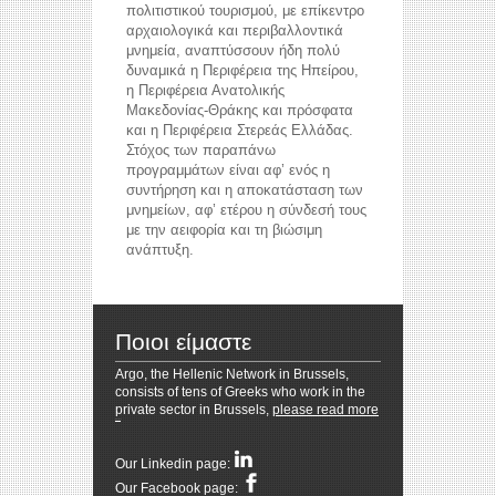
πολιτιστικού τουρισμού, με επίκεντρο
αρχαιολογικά και περιβαλλοντικά
μνημεία, αναπτύσσουν ήδη πολύ
δυναμικά η Περιφέρεια της Ηπείρου,
η Περιφέρεια Ανατολικής
Μακεδονίας-Θράκης και πρόσφατα
reddit videos download
coloring pages for kids
και η Περιφέρεια Στερεάς Ελλάδας.
horoscope love
Στόχος των παραπάνω
προγραμμάτων είναι αφ’ ενός η
συντήρηση και η αποκατάσταση των
μνημείων, αφ’ ετέρου η σύνδεσή τους
με την αειφορία και τη βιώσιμη
ανάπτυξη.
Ποιοι είμαστε
Argo, the Hellenic Network in Brussels,
consists of tens of Greeks who work in the
private sector in Brussels,
please read more
Resizer
Our Linkedin page:
Our Facebook page: