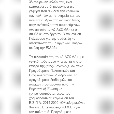
38 εταιρικών μελών του, έχει
καταφέρει να δημιουργήσει μια
γέφυρα που συνδέει την κοινωνία
των πολιτών με τα μνημεία και τον
πολιτισμό. Δρώντας ως καταλύτης
στην ανάπτυξη των απαιτούμενων
συνεργειών το «ΔΙΑΖΩΜΑ» έχει
συμβάλει στο έργο του Υπουργείου
Πολιτισμού για την ανάδειξη και
αποκατάσταση 57 αρχαίων θεάτρων
σε όλη την Ελλάδα.
Τα τελευταία έτη, το «ΔΙΑΖΩΜΑ», με
γενικό πρόσταγμα «Τα μνημεία στο
κέντρο της ζωής», σχεδιάζει ολιστικά
Προγράμματα Πολιτιστικών και
Περιβαλλοντικών Διαδρομών. Τα
προγράμματα διαδρομών και
πάρκων προτείνονται από την
Ευρωπαϊκή Ένωση και
χρηματοδοτούνται μέσω του
χρηματοδοτικού εργαλείου του
Ε.Σ.Π.Α. 2014-2020 «Ολοκληρωμένες
Χωρικές Επενδύσεις» (Ο.Χ.Ε.) για
τον πολιτισμό. Προγράμματα