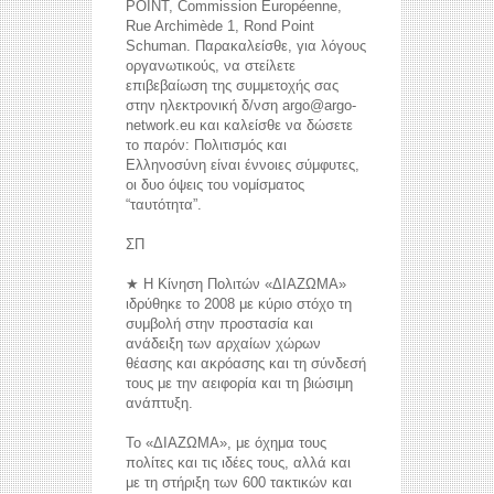
POINT, Commission Européenne,
Rue Archimède 1, Rond Point
Schuman. Παρακαλείσθε, για λόγους
οργανωτικούς, να στείλετε
επιβεβαίωση της συμμετοχής σας
στην ηλεκτρονική δ/νση argo@argo-
network.eu και καλείσθε να δώσετε
το παρόν: Πολιτισμός και
Ελληνοσύνη είναι έννοιες σύμφυτες,
οι δυο όψεις του νομίσματος
“ταυτότητα”.
ΣΠ
★ Η Κίνηση Πολιτών «ΔΙΑΖΩΜΑ»
ιδρύθηκε το 2008 με κύριο στόχο τη
συμβολή στην προστασία και
ανάδειξη των αρχαίων χώρων
θέασης και ακρόασης και τη σύνδεσή
τους με την αειφορία και τη βιώσιμη
ανάπτυξη.
Το «ΔΙΑΖΩΜΑ», με όχημα τους
πολίτες και τις ιδέες τους, αλλά και
με τη στήριξη των 600 τακτικών και