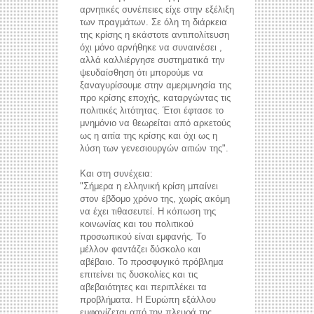
αρνητικές συνέπειες είχε στην εξέλιξη
των πραγμάτων. Σε όλη τη διάρκεια
της κρίσης η εκάστοτε αντιπολίτευση
όχι μόνο αρνήθηκε να συναινέσει ,
αλλά καλλιέργησε συστηματικά την
ψευδαίσθηση ότι μπορούμε να
ξαναγυρίσουμε στην αμεριμνησία της
προ κρίσης εποχής, καταργώντας τις
πολιτικές λιτότητας. Έτσι έφτασε το
μνημόνιο να θεωρείται από αρκετούς
ως η αιτία της κρίσης και όχι ως η
λύση των γενεσιουργών αιτιών της".
Και στη συνέχεια:
"Σήμερα η ελληνική κρίση μπαίνει
στον έβδομο χρόνο της, χωρίς ακόμη
να έχει τιθασευτεί. Η κόπωση της
κοινωνίας και του πολιτικού
προσωπικού είναι εμφανής. Το
μέλλον φαντάζει δύσκολο και
αβέβαιο. Το προσφυγικό πρόβλημα
επιτείνει τις δυσκολίες και τις
αβεβαιότητες και περιπλέκει τα
προβλήματα. Η Ευρώπη εξάλλου
εμφανίζεται από την πλευρά της