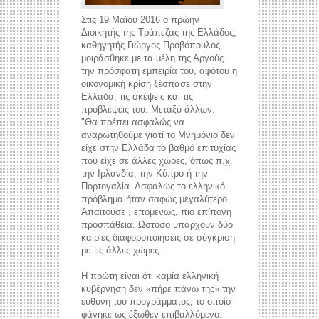
Στις 19 Μαϊου 2016 ο πρώην
Διοικητής της Τράπεζας της Ελλάδος,
καθηγητής Γιώργος Προβόπουλος
μοιράσθηκε με τα μέλη της Αργούς
την πρόσφατη εμπειρία του, αφότου η
οικονομική κρίση ξέσπασε στην
Ελλάδα, τις σκέψεις και τις
προβλέψεις του. Μεταξύ άλλων:
"Θα πρέπει ασφαλώς να
αναρωτηθούμε γιατί το Μνημόνιο δεν
είχε στην Ελλάδα το βαθμό επιτυχίας
που είχε σε άλλες χώρες, όπως π.χ.
την Ιρλανδία, την Κύπρο ή την
Πορτογαλία. Ασφαλώς το ελληνικό
πρόβλημα ήταν σαφώς μεγαλύτερο.
Απαιτούσε , επομένως, πιο επίπονη
προσπάθεια. Ωστόσο υπάρχουν δύο
καίριες διαφοροποιήσεις σε σύγκριση
με τις άλλες χώρες.
Η πρώτη είναι ότι καμία ελληνική
κυβέρνηση δεν «πήρε πάνω της» την
ευθύνη του προγράμματος, το οποίο
φάνηκε ως έξωθεν επιβαλλόμενο.