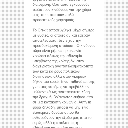
διαιρεμένη. Όλα αυτά εγκυμονούν
τεράστιους κινδύνους για την χώρα
μας, που απαιτούν πολύ
προσεκτικούς χειρισμούς.
Το Grexit αποφεύχθηκε μέχρι σήμερα
με θυσίες, οι οποίες αν και έφεραν
αποτελέσματα, δεν είχαν την
προσδοκώμενη απόδοση. Ο κίνδυνος
τώρα είναι μήπως η κοινωνία
χρεώσει αδίκως την αδυναμία
υπέρβασης της κρίσης όχι στην
διαχειριστική αναποτελεσματικότητα
των κατά καιρούς πολιτικών
διοικήσεων, αλλά στον «κορσέ»
δήθεν του ευρώ. Είναι πιθανό επίσης
γνωστές σειρήνες να προβάλλουν
μελλοντικά ως αναπόφευκτη λύση
την δραχμή, βρίσκοντας ευήκοα ώτα
σε μια κατάκοπη κοινωνία. Αυτή τη
φορά δηλαδή, μπορεί να μην είναι
εξωτερικές δυνάμεις που θα
ενθαρρύνουν την έξοδο μας από το
ευρώ, αλλά η απελπισία, η
εξάντληση και η κόπωση των