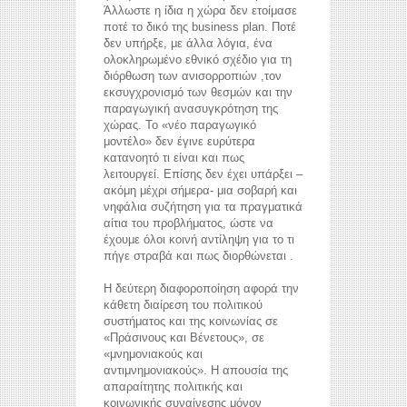
Άλλωστε η ίδια η χώρα δεν ετοίμασε
ποτέ το δικό της business plan. Ποτέ
δεν υπήρξε, με άλλα λόγια, ένα
ολοκληρωμένο εθνικό σχέδιο για τη
διόρθωση των ανισορροπιών ,τον
εκσυγχρονισμό των θεσμών και την
παραγωγική ανασυγκρότηση της
χώρας. Το «νέο παραγωγικό
μοντέλο» δεν έγινε ευρύτερα
κατανοητό τι είναι και πως
λειτουργεί. Επίσης δεν έχει υπάρξει –
ακόμη μέχρι σήμερα- μια σοβαρή και
νηφάλια συζήτηση για τα πραγματικά
αίτια του προβλήματος, ώστε να
έχουμε όλοι κοινή αντίληψη για το τι
πήγε στραβά και πως διορθώνεται .
Η δεύτερη διαφοροποίηση αφορά την
κάθετη διαίρεση του πολιτικού
συστήματος και της κοινωνίας σε
«Πράσινους και Βένετους», σε
«μνημονιακούς και
αντιμνημονιακούς». Η απουσία της
απαραίτητης πολιτικής και
κοινωνικής συναίνεσης μόνον