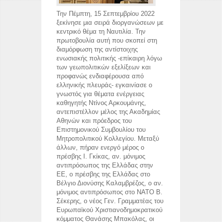
Την Πέμπτη, 15 Σεπτεμβρίου 2022
ξεκίνησε μια σειρά διοργανώσεων με
κεντρικό θέμα τη Ναυτιλία. Την
πρωτοβουλία αυτή που σκοπεί στη
διαμόρφωση της αντίστοιχης
ενωσιακής πολιτικής -επίκαιρη λόγω
των γεωπολιτικών εξελίξεων και
προφανώς ενδιαφέρουσα από
ελληνικής πλευράς- εγκαινίασε ο
γνωστός για θέματα ενέργειας
καθηγητής Ντίνος Αρκουμάνης,
αντεπιστέλλον μέλος της Ακαδημίας
Αθηνών και πρόεδρος του
Επιστημονικού Συμβουλίου του
Μητροπολιτικού Κολλεγίου. Μεταξύ
άλλων, πήραν ενεργό μέρος ο
πρέσβης Ι. Γκίκας, αν. μόνιμος
αντιπρόσωπος της Ελλάδας στην
ΕΕ, ο πρέσβης της Ελλάδας στο
Βέλγιο Διονύσης Καλαμβρέζος, ο αν.
μόνιμος αντιπρόσωπος στο ΝΑΤΟ Β.
Σέκερης, ο νέος Γεν. Γραμματέας του
Ευρωπαϊκού Χριστιανοδημοκρατικού
κόμματος Θανάσης Μπακόλας, οι