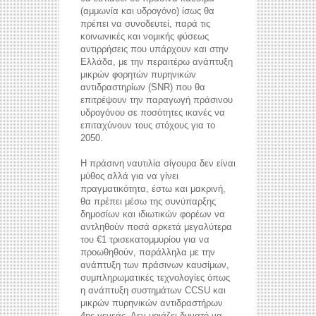
(αμμωνία και υδρογόνο) ίσως θα
πρέπει να συνοδευτεί, παρά τις
κοινωνικές και νομικής φύσεως
αντιρρήσεις που υπάρχουν και στην
Ελλάδα, με την περαιτέρω ανάπτυξη
μικρών φορητών πυρηνικών
αντιδραστηρίων (SNR) που θα
επιτρέψουν την παραγωγή πράσινου
υδρογόνου σε ποσότητες ικανές να
επιταχύνουν τους στόχους για το
2050.
Η πράσινη ναυτιλία σίγουρα δεν είναι
μύθος αλλά για να γίνει
πραγματικότητα, έστω και μακρινή,
θα πρέπει μέσω της συνύπαρξης
δημοσίων και ιδιωτικών φορέων να
αντληθούν ποσά αρκετά μεγαλύτερα
του €1 τρισεκατομμυρίου για να
προωθηθούν, παράλληλα με την
ανάπτυξη των πράσινων καυσίμων,
συμπληρωματικές τεχνολογίες όπως
η ανάπτυξη συστημάτων CCSU και
μικρών πυρηνικών αντιδραστήρων
4ης γενεάς. Δεν μοιάζει δυνατό να