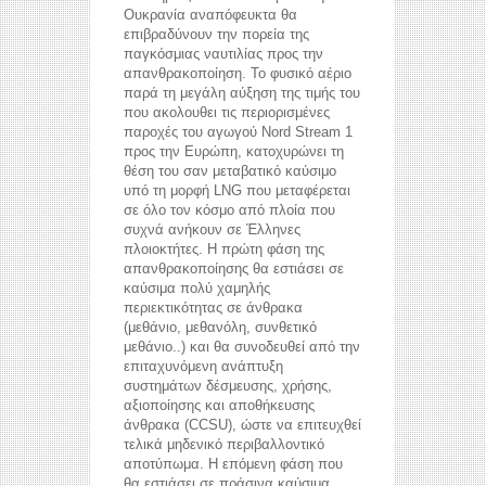
Ουκρανία αναπόφευκτα θα
επιβραδύνουν την πορεία της
παγκόσμιας ναυτιλίας προς την
απανθρακοποίηση. Το φυσικό αέριο
παρά τη μεγάλη αύξηση της τιμής του
που ακολουθει τις περιορισμένες
παροχές του αγωγού Nord Stream 1
προς την Ευρώπη, κατοχυρώνει τη
θέση του σαν μεταβατικό καύσιμο
υπό τη μορφή LNG που μεταφέρεται
σε όλο τον κόσμο από πλοία που
συχνά ανήκουν σε Έλληνες
πλοιοκτήτες. Η πρώτη φάση της
απανθρακοποίησης θα εστιάσει σε
καύσιμα πολύ χαμηλής
περιεκτικότητας σε άνθρακα
(μεθάνιο, μεθανόλη, συνθετικό
μεθάνιο..) και θα συνοδευθεί από την
επιταχυνόμενη ανάπτυξη
συστημάτων δέσμευσης, χρήσης,
αξιοποίησης και αποθήκευσης
άνθρακα (CCSU), ώστε να επιτευχθεί
τελικά μηδενικό περιβαλλοντικό
αποτύπωμα. Η επόμενη φάση που
θα εστιάσει σε πράσινα καύσιμα