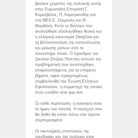
βασικοί χειριστές της πολιτικής αυτής
στην Ευρωπαϊκή Επιτροπή Γ.
Κορκόβελος, Π. Λαμπριανίδης και
στη ΜΕΑ Ε. Σταμούλη και Θ.
Μαρδάκη. Κατά το διάλογο που
ακολούθησε αξιολογήθηκε θετικά και
η ελληνική καινοτομία DeepSea για
τη βελτιστοποίηση της κατανάλωσης
και μείωσης ρύπων από τα
ποντοπόρα πλοία. Ο πρόεδρος του
Δικτύου Σπύρος Παππάς έκλεισε την
προβληματική που αναπτύχθηκε,
επιφυλασσόμενος για τα επόμενα
βήματα, αφού προηγουμένως
συμβουλευθεί την Ένωση Ελλήνων
Εφοπλιστών, η συμμετοχή της οποίας
είναι conditio sine qua non.
Σε κάθε περίπτωση, η εκκίνηση είναι
το ήμισυ του παντός. Η συνέχεια που
θα δοθεί θα κτίσει πάνω στα πρώτα
συμπερασμάτα:
Οι οικονομικές επιπτώσεις της
πανδημίας και του πολέμου στην