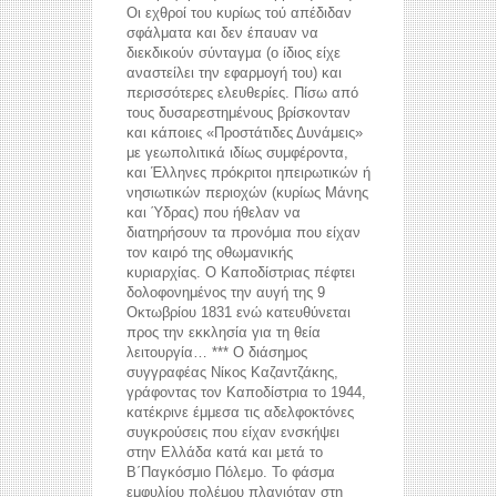
Οι εχθροί του κυρίως τού απέδιδαν
σφάλματα και δεν έπαυαν να
διεκδικούν σύνταγμα (ο ίδιος είχε
αναστείλει την εφαρμογή του) και
περισσότερες ελευθερίες. Πίσω από
τους δυσαρεστημένους βρίσκονταν
και κάποιες «Προστάτιδες Δυνάμεις»
με γεωπολιτικά ιδίως συμφέροντα,
και Έλληνες πρόκριτοι ηπειρωτικών ή
νησιωτικών περιοχών (κυρίως Μάνης
και Ύδρας) που ήθελαν να
διατηρήσουν τα προνόμια που είχαν
τον καιρό της οθωμανικής
κυριαρχίας. Ο Καποδίστριας πέφτει
δολοφονημένος την αυγή της 9
Οκτωβρίου 1831 ενώ κατευθύνεται
προς την εκκλησία για τη θεία
λειτουργία… *** Ο διάσημος
συγγραφέας Νίκος Καζαντζάκης,
γράφοντας τον Καποδίστρια το 1944,
κατέκρινε έμμεσα τις αδελφοκτόνες
συγκρούσεις που είχαν ενσκήψει
στην Ελλάδα κατά και μετά το
Β΄Παγκόσμιο Πόλεμο. Το φάσμα
εμφυλίου πολέμου πλανιόταν στη