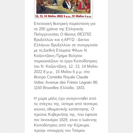
Επετειακή θεατρική παράσταση για
τα 200 χρόνια της Ελληνικής
Παλιγγενεσίας Ο θίασος ΘΕΣΠΙΣ
Βρυξελλών και η ΑΡΓΩ - Δίκτυο
Ελλήνων Βρυξελλών σε συνεργασία
με τη Διεθνή Εταιρεία Φίλων Ν.
Καζαντζάκη /Τμήμα Βελγίου
παρουσιάζουν το έργο Καποδίστριας
του Ν. Καζαντζάκη. 12, 13, 14 Μαΐου
2022 8 μ.μ., 15 Μαΐου 6 μ.μ. στο
θέατρο Comédie Royale Claude
Volter, Avenue des Frères Legrain 98,
1150 Bruxelles Ελλάδα, 1831.
Η χώρα μόλις έχει αναγεννηθεί από
τις στάχτες της, ύστερα από τέσσερις
αιώνες οθωμανικής κατάκτησης. Ο
πρώτος Κυβερνήτης της, που έφτασε
τον Ιανουάριο 1828, είναι ο Ιωάννης
Καποδίστριας από την Κέρκυρα,
πρώην υπουργός του Τσάρου