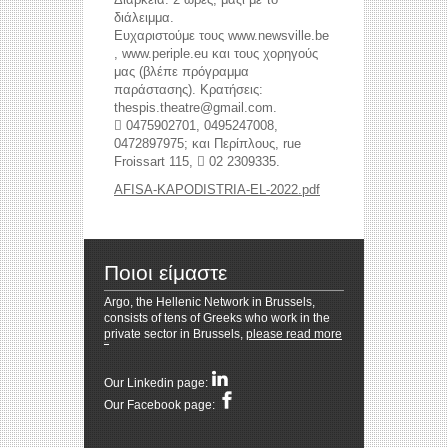
διάλειμμα.
Ευχαριστούμε τους www.newsville.be
, www.periple.eu και τους χορηγούς
μας (βλέπε πρόγραμμα
reddit videos download
coloring pages for kids
παράστασης). Κρατήσεις:
horoscope love
thespis.theatre@gmail.com.
 0475902701, 0495247008,
0472897975; και Περίπλους, rue
Froissart 115,  02 2309335.
AFISA-KAPODISTRIA-EL-2022.pdf
Ποιοι είμαστε
Argo, the Hellenic Network in Brussels,
consists of tens of Greeks who work in the
private sector in Brussels,
please read more
Resizer
Our Linkedin page:
Our Facebook page: