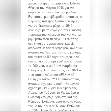
χώρα. Το έργο παίχτηκε στο Εθνικό
Θέατρο τον Μάρτιο 1946 για να
συμβάλει σε μια εθνική συμφιλίωση.
Εντούτοις, μια εβδομάδα αργότερα, ο
εμφύλιος πόλεμος ξεσπά τρομερός,
για να διαρκέσει μέχρι το 1949.
Ανεβάζουμε το έργο για την εξαίρετη
ποιότητα του κειμένου του και για τα
μηνύματα που περιέχει. Ο σκοπός
δεν είναι να συμφωνήσει κανείς
απόλυτα με τον συγγραφέα, αλλά να
αναζωογονήσει τον πάντοτε χρήσιμο
και επίκαιρο διάλογο που προκαλεί,
και να γιορτάσουμε κατ’ αυτόν τρόπο
τα 200 χρόνια από την έναρξη της
Ελληνικής Επανάστασης του 1821 –
που αποκαλείται και «Ελληνική
Παλιγγενεσία». *** Ο Καποδίστριας,
άγαμος, είχε μια ισχυρή πλατωνική
σχέση με μία κυρία των τιμών της
Αυλής του Τσάρου, τη Ρωξάνδρα ή
Ρωξάνη Στούρτζα, γνωστή και ως
Κόμισσα Έντλινγκ μετά από το γάμο
της με τον Κόμη Α. Κ. φον Έντλινγκ
το 1816. Η δυάδα Καποδίστρια-