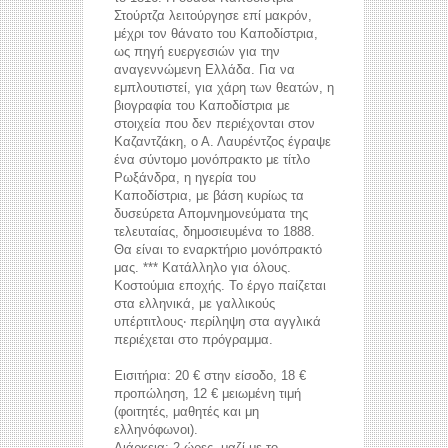
Στούρτζα λειτούργησε επί μακρόν,
μέχρι τον θάνατο του Καποδίστρια,
ως πηγή ευεργεσιών για την
αναγεννώμενη Ελλάδα. Για να
εμπλουτιστεί, για χάρη των θεατών, η
βιογραφία του Καποδίστρια με
στοιχεία που δεν περιέχονται στον
Καζαντζάκη, ο Α. Λαυρέντζος έγραψε
ένα σύντομο μονόπρακτο με τίτλο
Ρωξάνδρα, η ηγερία του
Καποδίστρια, με βάση κυρίως τα
δυσεύρετα Απομνημονεύματα της
τελευταίας, δημοσιευμένα το 1888.
Θα είναι το εναρκτήριο μονόπρακτό
μας. *** Κατάλληλο για όλους.
Κοστούμια εποχής. Το έργο παίζεται
στα ελληνικά, με γαλλικούς
υπέρτιτλους‧ περίληψη στα αγγλικά
περιέχεται στο πρόγραμμα.
Εισιτήρια: 20 € στην είσοδο, 18 €
προπώληση, 12 € μειωμένη τιμή
(φοιτητές, μαθητές και μη
ελληνόφωνοι).
Διάρκεια: 2 ώρες, μαζί με το