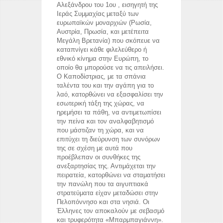
Αλεξάνδρου του 1ου , εισηγητή της
Ιεράς Συμμαχίας μεταξύ των
ευρωπαϊκών μοναρχιών (Ρωσία,
Αυστρία, Πρωσία, και μετέπειτα
Μεγάλη Βρετανία) που σκόπευε να
καταπνίγει κάθε φιλελεύθερο ή
εθνικό κίνημα στην Ευρώπη, το
οποίο θα μπορούσε να τις απειλήσει.
Ο Καποδίστριας, με τα σπάνια
ταλέντα του και την αγάπη για το
λαό, κατορθώνει να εξασφαλίσει την
εσωτερική τάξη της χώρας, να
ηρεμήσει τα πάθη, να αντιμετωπίσει
την πείνα και τον αναλφαβητισμό
που μάστιζαν τη χώρα, και να
επιτύχει τη διεύρυνση των συνόρων
της σε σχέση με αυτά που
προέβλεπαν οι συνθήκες της
ανεξαρτησίας της. Αντιμάχεται την
πειρατεία, κατορθώνει να σταματήσει
την πανώλη που τα αιγυπτιακά
στρατεύματα είχαν μεταδώσει στην
Πελοπόννησο και στα νησιά. Οι
Έλληνες τον αποκαλούν με σεβασμό
και τρυφερότητα «Μπαρμπαγιάννη».