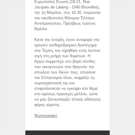
Ευρωπαϊκή Ένωση (19-21, Rue
Jacques de Lalaing - 1040 Bruxelles),
την 1η Μαρτίου, στις 18.30, παρουσία
του οικοδεσπότη Μόνιμου Έλληνα
Αντιπροσώπου, Πρέσβεως Ιωάννη
Βράιλα.
Κατά την έναρξη, έγινε αναφορά στο
τραγικό σισδηροδρομικό δυστύχημα
στα Τέμπη, και τηρήθηκε ενός λεπτού
σιγή στη μνήμη των θυμάτων. Η
Αργώ συμμετέχει στο βαρύ πένθος
των οικογενειών που θρηνούν την
απώλεια των δικών τους, απώλεια
του Ελληνισμού όλου, εκφράζει τη
reddit videos download
coloring pages for kids
συμπαράστασή της και
horoscope love
επιφυλάσσεται να εγκύψει στο θέμα
στο αμέσως προσεχές μέλλον, ώστε
να μην ξαναυπάρξει τέτοιος αδόκητος
φόρος αίματος.
Φωτογραφίες