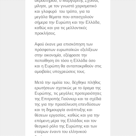
ακροατηρίου, ο Μαργαρίτης Σχοινάς
μίλησε, με τον γνωστό χαρισματικό
και γλαφυρό του τρόπο, για τα
μεγάλα θέματα που απασχολούν
σήμερα την Ευρώπη και την Ελλάδα,
καθώς και για τις μελλοντικές
προκλήσεις.
Αφού έκανε μια επισκόπηση των
πρόσφατων ευρωπαϊκών εξελίξεων
στην οικονομία, εξέφρασε την
πεποίθηση ότι τόσο η Ελλάδα όσο
και η Ευρώπη θα ανταποκριθούν στις
αμοιβαίες υποχρεώσεις τους.
Μετά την ομιλία του, δέχθηκε πλήθος
ερωτήσεων σχετικώς με το όραμα της
Ευρώπης, τις μεγάλες προτεραιότητες
της Επιτροπής Γιούνκερ και τα σχέδιά
της για την προσέλκυση επενδύσεων
reddit videos download
coloring pages for kids
και τη δημιουργία ανάπτυξης και
horoscope love
θέσεων εργασίας, καθώς και για την
επόμενη μέρα της Ελλάδας και τον
θεσμικό ρόλο της Ευρώπης και των
εταίρων έναντι του ελληνικού