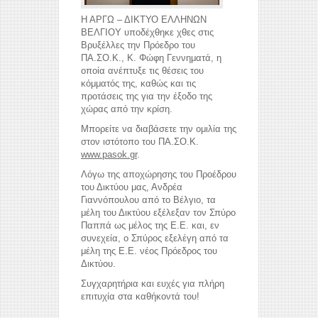
Η ΑΡΓΩ – ΔΙΚΤΥΟ ΕΛΛΗΝΩΝ
ΒΕΛΓΙΟΥ υποδέχθηκε χθες στις
Βρυξέλλες την Πρόεδρο του
ΠΑ.ΣΟ.Κ., Κ. Φώφη Γεννηματά, η
οποία ανέπτυξε τις θέσεις του
κόμματός της, καθώς και τις
προτάσεις της για την έξοδο της
χώρας από την κρίση.
Μπορείτε να διαβάσετε την ομιλία της
στον ιστότοπο του ΠΑ.ΣΟ.Κ.
www.pasok.gr
.
Λόγω της αποχώρησης του Προέδρου
του Δικτύου μας, Ανδρέα
Γιαννόπουλου από το Βέλγιο, τα
μέλη του Δικτύου εξέλεξαν τον Σπύρο
reddit videos download
coloring pages for kids
Παππά ως μέλος της Ε.Ε. και, εν
horoscope love
συνεχεία, ο Σπύρος εξελέγη από τα
μέλη της Ε.Ε. νέος Πρόεδρος του
Δικτύου.
Συγχαρητήρια και ευχές για πλήρη
επιτυχία στα καθήκοντά του!