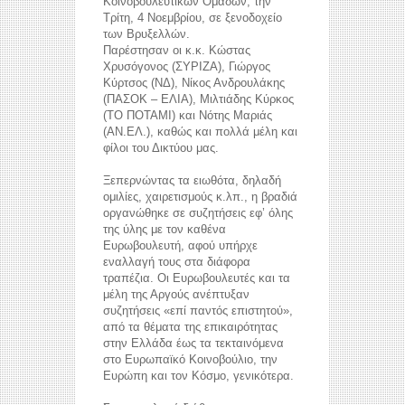
Κοινοβουλευτικών Ομάδων, την
Τρίτη, 4 Νοεμβρίου, σε ξενοδοχείο
των Βρυξελλών.
Παρέστησαν οι κ.κ. Κώστας
Χρυσόγονος (ΣΥΡΙΖΑ), Γιώργος
Κύρτσος (ΝΔ), Νίκος Ανδρουλάκης
(ΠΑΣΟΚ – ΕΛΙΑ), Μιλτιάδης Κύρκος
(ΤΟ ΠΟΤΑΜΙ) και Νότης Μαριάς
(ΑΝ.ΕΛ.), καθώς και πολλά μέλη και
φίλοι του Δικτύου μας.
Ξεπερνώντας τα ειωθότα, δηλαδή
ομιλίες, χαιρετισμούς κ.λπ., η βραδιά
οργανώθηκε σε συζητήσεις εφ’ όλης
της ύλης με τον καθένα
Ευρωβουλευτή, αφού υπήρχε
εναλλαγή τους στα διάφορα
τραπέζια. Οι Ευρωβουλευτές και τα
μέλη της Αργούς ανέπτυξαν
συζητήσεις «επί παντός επιστητού»,
από τα θέματα της επικαιρότητας
στην Ελλάδα έως τα τεκταινόμενα
στο Ευρωπαϊκό Κοινοβούλιο, την
Ευρώπη και τον Κόσμο, γενικότερα.