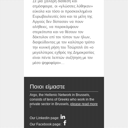
Σε μια χαλαρή διάθεση και
ατμόσφαιρα, οι «γλώσσες λύθηκαν»
εύκολα και τόσο οι προσκεκλημένοι
Ευρωβουλευτές όσο και τα μέλη της
Αργούς δεν δίστασαν να πουν
αλήθειες, να παρακάμψουν
reddit videos download
coloring pages for kids
στερεότυπα και να θέσουν τον
horoscope love
δάκτυλον επί τον τύπον των ήλων,
διαψεύδοντας με τον καλύτερο τρόπο
την κυνική ρήση του Τσώρτσιλ ότι «ο
μεγαλύτερος εχθρός της Δημοκρατίας
είναι πέντε λεπτών συζήτηση με τον
μέσο ψηφοφόρο»…
Ποιοι είμαστε
Argo, the Hellenic Network in Brussels,
consists of tens of Greeks who work in the
private sector in Brussels,
please read more
Resizer
Our Linkedin page:
Our Facebook page: